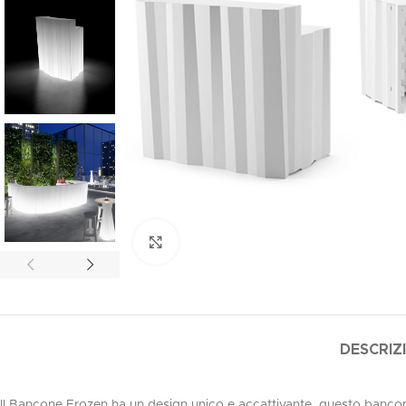
Clicca per ingrandire
DESCRIZ
Il Bancone Frozen ha un design unico e accattivante, questo bancone 