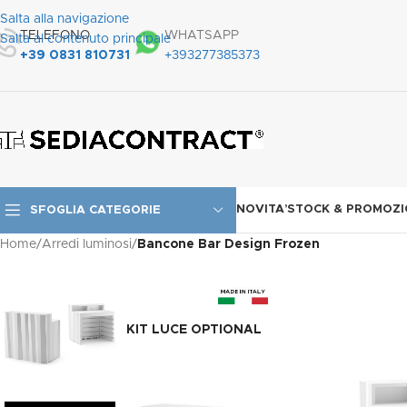
Salta alla navigazione
TELEFONO
WHATSAPP
Salta al contenuto principale
+39 0831 810731
+393277385373
NOVITA’
STOCK & PROMOZI
SFOGLIA CATEGORIE
Home
/
Arredi luminosi
/
Bancone Bar Design Frozen
KIT LUCE OPTIONAL